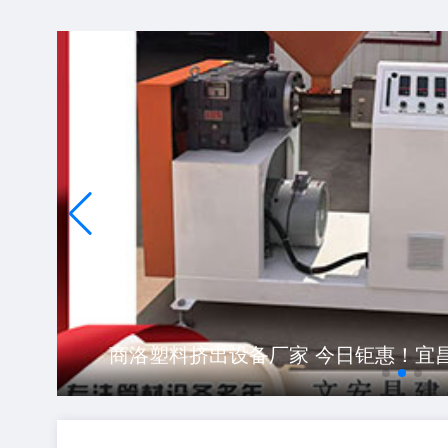
商洛塑料挤出设备厂家 今日钜惠！宜
甘孜异型材设备厂家 旧安卓设备有何
甘孜异型材设备厂家 旧安卓设备有何
酒泉塑料管材生产线 学
酒泉塑料管材生产线 学