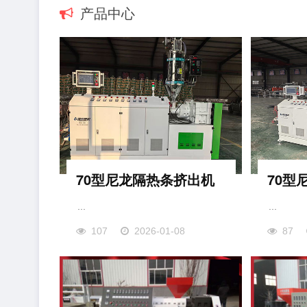
产品中心
70型尼龙隔热条挤出机
70型
...
...
107
2026-01-08
87