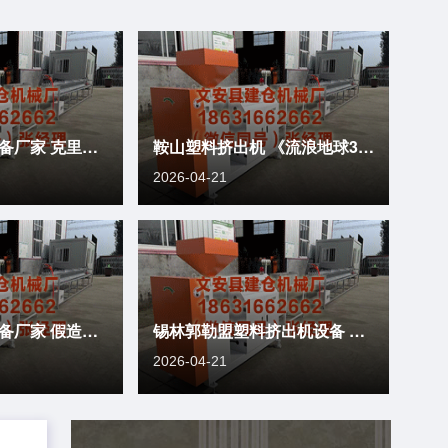
昭通塑料管材设备厂家 克里斯蒂检修左脚踝扭伤 未来丛林狼出战
鞍山塑料挤出机 《流浪地球3》已定档 郭帆、吴京、刘德华、沈
2026-04-21
孝感塑料管材设备厂家 假造传播“2026年春运绿皮车严重员、
锡林郭勒盟塑料挤出机设备 市早苗基本信服当选日本新任相
2026-04-21