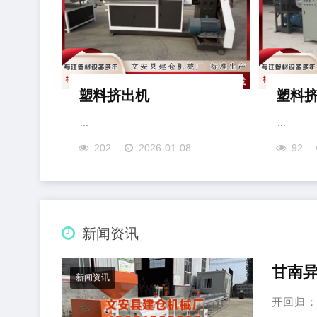
塑料挤出机
塑料
...
...
202
2026-01-08
92
新闻资讯
甘南异
新闻资讯
开回归：双