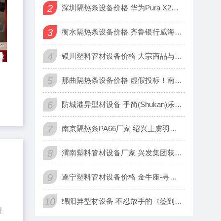
2
深圳隔热条设备价格 华为Pura X2排期曝光：晚于Pura
3
衡水隔热条设备价格 齐鲁银行威海分行被罚35万，
4
银川塑料管材设备价格 大宗商品与美元齐涨 九成商
5
那曲隔热条设备价格 虚假投标！南天信息被全军采购禁入1年
6
防城港异型材设备 手简(Shukan)乐队同名概念专辑《手简
7
南京隔热条PA66厂家 绍兴上虞羽毛球机器人斩获吉尼斯世界纪
8
渭南塑料管材设备厂家 兴发集团获比亚迪磷酸铁锂订单
9
遂宁塑料管材设备价格 金牛座-寻求更有率的方法
10
绵阳异型材设备 不忍放手的《签到百年，苟成宗门老祖》，悬念重
型