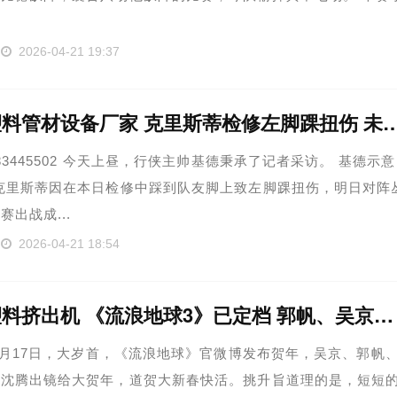
2026-04-21 19:37
昭通塑料管材设备厂家 克里斯蒂检修左脚踝扭
183445502 今天上昼，行侠主帅基德秉承了记者采访。 基德示
克里斯蒂因在本日检修中踩到队友脚上致左脚踝扭伤，明日对阵
赛出战成...
2026-04-21 18:54
鞍山塑料挤出机 《流浪地球3》已定档 郭帆、吴京、刘德华、沈
年2月17日，大岁首，《流浪地球》官微博发布贺年，吴京、郭帆
、沈腾出镜给大贺年，道贺大新春快活。挑升旨道理的是，短短