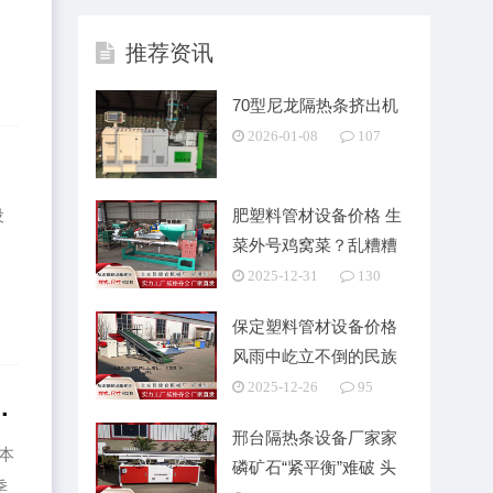
推荐资讯
70型尼龙隔热条挤出机
2026-01-08
107
设
肥塑料管材设备价格 生
菜外号鸡窝菜？乱糟糟
模样藏美味，你吃对
2025-12-31
130
保定塑料管材设备价格
风雨中屹立不倒的民族
魂——文天祥的爱国
2025-12-26
95
比赛 76东谈主输掉其中
邢台隔热条设备厂家家
 本
磷矿石“紧平衡”难破 头
季