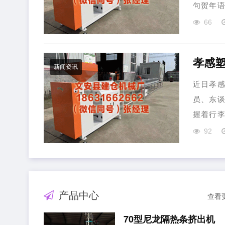
句贺年语
66
新闻资讯
近日孝感
员、东谈
握着行李
92
产品中心
查看
70型尼龙隔热条挤出机