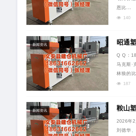
恩比...
140
新闻资讯
Q Q：
马克斯·
林狼的比
187
新闻资讯
2026
刘德华