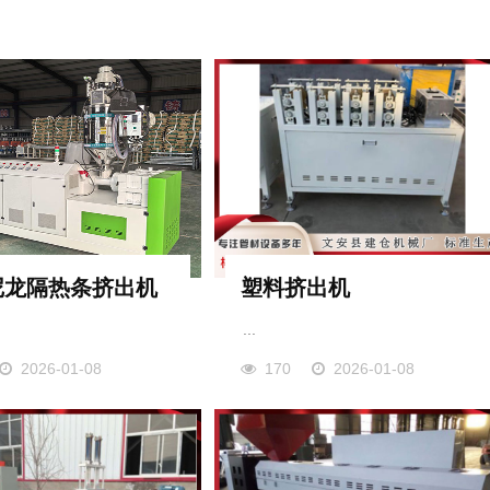
尼龙隔热条挤出机
塑料挤出机
...
2026-01-08
170
2026-01-08