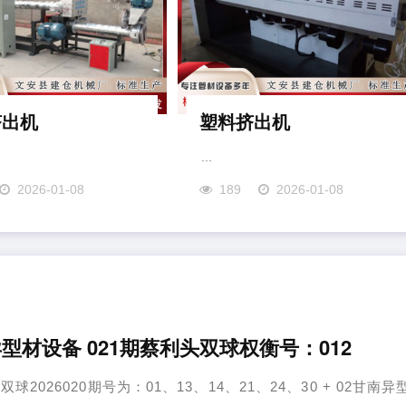
挤出机
塑料挤出机
...
2026-01-08
189
2026-01-08
型材设备 021期蔡利头双球权衡号：012
球2026020期号为：01、13、14、21、24、30 + 02甘南异